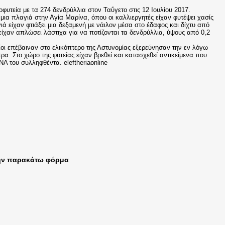
φυτεία με τα 274 δενδρύλλια στον Ταΰγετο στις 12 Ιουλίου 2017.
μια πλαγιά στην Αγία Μαρίνα, όπου οι καλλιεργητές είχαν φυτέψει χασίς
ά είχαν φτιάξει μια δεξαμενή με νάιλον μέσα στο έδαφος και δίχτυ από
είχαν απλώσει λάστιχα για να ποτίζονται τα δενδρύλλια, ύψους από 0,2
ίοι επέβαιναν στο ελικόπτερο της Αστυνομίας εξερεύνησαν την εν λόγω
α. Στο χώρο της φυτείας είχαν βρεθεί και κατασχεθεί αντικείμενα που
A του συλληφθέντα. eleftheriaonline
την παρακάτω φόρμα