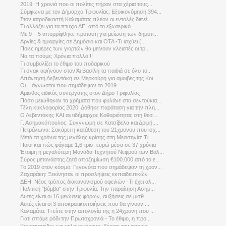
2019: Η χρονιά που οι πολίτες πήραν στα χέρια τους...
Σύμφωνα με τον Δήμαρχο Τριφυλίας: Εξοικονόμηση 394...
Στον ιατροδικαστή Καλαμάτας πλέον οι εντολές διενέ...
Τι αλλάζει για τα πτυχία ΑΕΙ από το εξωτερικό
Με 9 – 5 απορρίφθηκε πρόταση για μείωση των δημοτι...
Αργίες & ημιαργίες σε Δημόσιο και ΟΤΑ -Τι ισχύει (...
Ποιες ημέρες των γιορτών θα μείνουν κλειστές οι τρ...
Να τα πούμε; Χρόνια πολλά!!!
Τι συμβολίζει το έθιμο του ποδαρικού
Τι σνακ αφήνουν στον Άι Βασίλη τα παιδιά σε όλο το...
Απάντηση Λεβεντάκη σε Μερκούρη για αμοιβές της Κοι...
Οι... άγνωστοι που σημάδεψαν τo 2019
Αμισθος ειδικός συνεργάτης στον Δήμο Τριφυλίας
Πόσο μειώθηκαν τα χρήματα που φυλάνε στα σεντούκια...
Τέλη κυκλοφορίας 2020: Δόθηκε παράταση για την πλη...
Ο Λεβεντάκης ΚΑΙ αντιδήμαρχος Καθαριότητας στη θέσ...
Γ. Ασημακόπουλος: Συγγνώμη σε Κατσίβελα και Δριμή,...
Πετράλωνα: Σοκάρει η κατάθεση του 21χρονου που ισχ...
Μετά τα χρόνια της μεγάλης κρίσης στη Μεσσηνία: Τι...
Ποιοι και πώς φάγαμε 1,6 τρισ. ευρώ μέσα σε 37 χρόνια
Έτοιμη η μεγαλύτερη Μονάδα Τεχνητού Νεφρού των Βαλ...
Σύρος μετανάστης ζητά αποζημίωση €100.000 από το ε...
Το 2019 στον κόσμο: Γεγονότα που σημάδεψαν τη χρον...
Ζαχαράκη: Ξεκίνησαν οι προσλήψεις εκπαιδευτικών
ΔΕΗ: Νέος τρόπος διακανονισμού οφειλών -Τι έχει αλ...
Πολιτική "βόμβα" στην Τριφυλία: Την παραίτηση Ασημ...
Αυτές είναι οι 16 μειώσεις φόρων, αυξήσεις σε μισθ...
Αυτές είναι οι 3 αποκρατικοποιήσεις που θα γίνουν ...
Καλαμάτα: Τι είπε στην απολογία της η 24χρονη που ...
Γιατί σπάμε ρόδι την Πρωτοχρονιά - Το έθιμο, η προ...
Κουραμπιέδες και μελομακάρονα: Ξέρετε την ιστορία ...