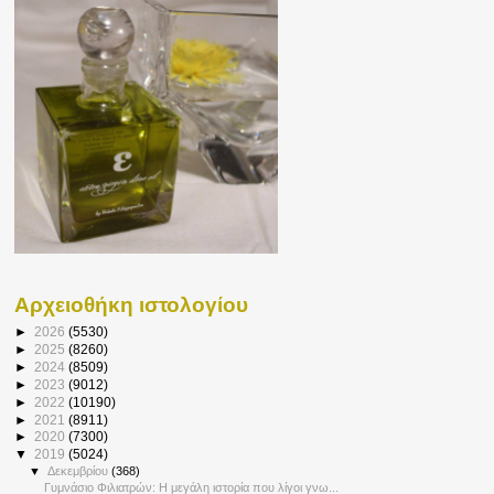
Αρχειοθήκη ιστολογίου
►
2026
(5530)
►
2025
(8260)
►
2024
(8509)
►
2023
(9012)
►
2022
(10190)
►
2021
(8911)
►
2020
(7300)
▼
2019
(5024)
▼
Δεκεμβρίου
(368)
Γυμνάσιο Φιλιατρών: H μεγάλη ιστορία που λίγοι γνω...