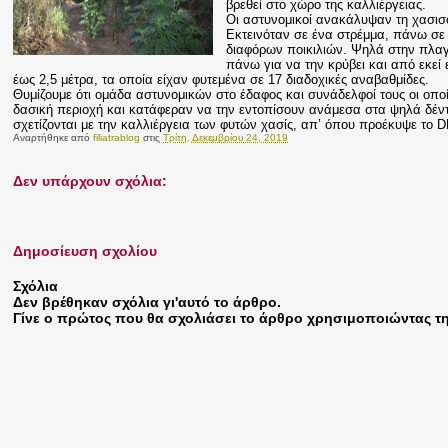
βρεθεί στο χώρο της καλλιέργειας.
Οι αστυνομικοί ανακάλυψαν τη χασισο
Εκτεινόταν σε ένα στρέμμα, πάνω σε 
διαφόρων ποικιλιών. Ψηλά στην πλαγι
πάνω για να την κρύβει και από εκεί 
έως 2,5 μέτρα, τα
οποία είχαν φυτεμένα σε 17 διαδοχικές αναβαθμίδες.
Θυμίζουμε ότι ομάδα αστυνομικών στο έδαφος και συνάδελφοί τους οι οπο
δασική περιοχή και κατάφεραν να την εντοπίσουν ανάμεσα στα ψηλά δέντρ
σχετίζονται με την καλλιέργεια των φυτών χασίς, απ’ όπου προέκυψε το DN
Αναρτήθηκε από
filiatrablog
στις
Τρίτη, Δεκεμβρίου 24, 2019
Δεν υπάρχουν σχόλια:
Δημοσίευση σχολίου
Σχόλια
Δεν βρέθηκαν σχόλια γι'αυτό το άρθρο.
Γίνε ο πρώτος που θα σχολιάσει το άρθρο χρησιμοποιώντας 