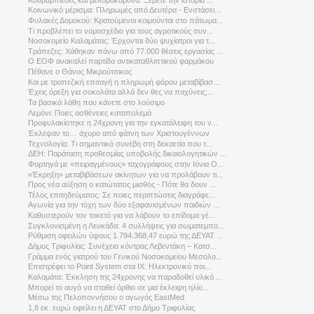
Κοινωνικό μέρισμα: Πληρωμές από Δευτέρα - Ενστάσει...
Φυλακές Δομοκού: Κρατούμενοι κοιμούνται στο πάτωμα...
Τι προβλέπει το νομοσχέδιο για τους αγροτικούς συν...
Νοσοκομείο Καλαμάτας: Έρχονται δύο ψυχίατροι για τ...
Τράπεζες: Χάθηκαν πάνω από 77.000 θέσεις εργασίας ...
Ο ΕΟΦ ανακαλεί παρτίδα αντικαταθλιπτικού φαρμάκου
Πέθανε ο Θάνος Μικρούτσικος
Και με τραπεζική επιταγή η πληρωμή φόρου μεταβίβασ...
Έχεις όρεξη για σοκολάτα αλλά δεν θες να παχύνεις;...
Τα βασικά λάθη που κάνετε στο λούσιμο
Λεμόνι: Ποιες ασθένειες καταπολεμά
Προφυλακίστηκε η 24χρονη για την εγκατάλειψη του ν...
Έκλεψαν το… άχυρο από φάτνη των Χριστουγέννων
Τεχνολογία: Τι σημαντικό συνέβη στη δεκαετία που τ...
ΔΕΗ: Παράταση προθεσμίας υποβολής δικαιολογητικών ...
Φορτηγά με «πειραγμένους» ταχογράφους στην Ιόνια Ο...
«Έκρηξη» μεταβιβάσεων ακίνητων για να προλάβουν τι...
Προς νέα αύξηση ο κατώτατος μισθός - Πότε θα δουν ...
Τέλος επιτηδεύματος: Σε ποιες περιπτώσεις διαγράφε...
Αγωνία για την τύχη των δύο εξαφανισμένων παιδιών ...
Καθυστερούν τον τοκετό για να λάβουν το επίδομα γέ...
Συγκλονισμένη η Λευκάδα: 4 συλλήψεις για σωματεμπο...
Ρύθμιση οφειλών ύψους 1.794.368,47 ευρώ της ΔΕΥΑΤ ...
Δήμος Τριφυλίας: Συνέχεια κόντρας Λεβεντάκη – Κατσ...
Γράμμα ενός γιατρού του Γενικού Νοσοκομείου Μεσολο...
Επιστρέφει το Point System στα ΙΧ: Hλεκτρονικό ποι...
Καλαμάτα: Έκκληση της 24χρονης να παραδοθεί υλικό ...
Μπορεί το αυγό να σταθεί όρθιο σε μια έκλειψη ηλίο...
Μέσω της Πελοποννήσου ο αγωγός EastMed
1,8 εκ. ευρώ οφείλει η ΔΕΥΑΤ στο Δήμο Τριφυλίας