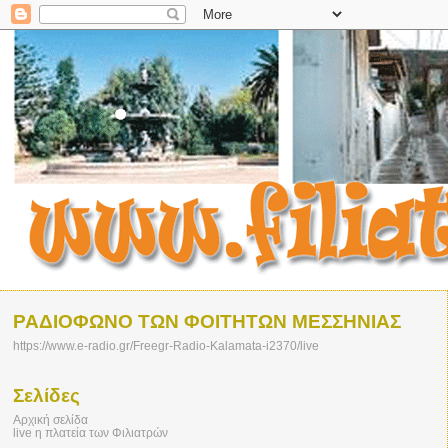
ΡΑΔΙΟΦΩΝΟ ΤΩΝ ΦΟΙΤΗΤΩΝ ΜΕΣΣΗΝΙΑΣ
https://www.e-radio.gr/Freegr-Radio-Kalamata-i2370/live
Σελίδες
Αρχική σελίδα
live η πλατεία των Φιλιατρών