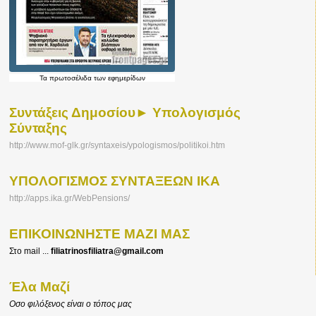
Τα
πρωτοσέλιδα
των εφημερίδων
Συντάξεις Δημοσίου► Υπολογισμός
Σύνταξης
http://www.mof-glk.gr/syntaxeis/ypologismos/politikoi.htm
ΥΠΟΛΟΓΙΣΜΟΣ ΣΥΝΤΑΞΕΩΝ ΙΚΑ
http://apps.ika.gr/WebPensions/
ΕΠΙΚΟΙΝΩΝΗΣΤΕ ΜΑΖΙ ΜΑΣ
Στο mail ...
filiatrinosfiliatra@gmail.com
Έλα Μαζί
Οσο φιλόξενος είναι ο τόπος μας