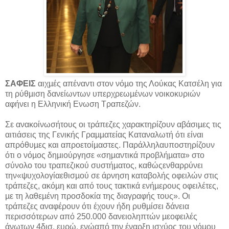
ΣΑΦΕΙΣ
αιχµές απέναντι στον νόµο της Λούκας Κατσέλη για
τη ρύθµιση δανείωντων υπερχρεωµένων νοικοκυριών
αφήνει η Ελληνική Ενωση Τραπεζών.
Σε ανακοίνωσήτους οι τράπεζες χαρακτηρίζουν αβάσιµες τις
αιτιάσεις της Γενικής Γραµµατείας Καταναλωτή ότι είναι
απρόθυµες και απροετοίµαστες. Παράλληλαυποστηρίζουν
ότι ο νόµος δηµιούργησε «σηµαντικά προβλήµατα» στο
σύνολο του τραπεζικού συστήµατος, καθώςενθαρρύνει
την«ψυχολογίαεθισµού σε άρνηση καταβολής οφειλών στις
τράπεζες, ακόµη και από τους τακτικά ενήµερους οφειλέτες,
µε τη λαθεµένη προσδοκία της διαγραφής τους». Οι
τράπεζες αναφέρουν ότι έχουν ήδη ρυθµίσει δάνεια
περισσότερων από 250.000 δανειοληπτών µεοφειλές
άνωτων 4δισ. ευρώ, ενώαπό την έναρξη ισχύος του νόµου