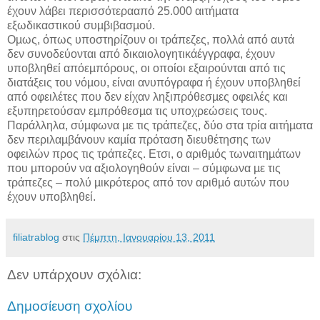
έχουν λάβει περισσότερααπό 25.000 αιτήµατα
εξωδικαστικού συµβιβασµού.
Οµως, όπως υποστηρίζουν οι τράπεζες, πολλά από αυτά
δεν συνοδεύονται από δικαιολογητικάέγγραφα, έχουν
υποβληθεί απόεµπόρους, οι οποίοι εξαιρούνται από τις
διατάξεις του νόµου, είναι ανυπόγραφα ή έχουν υποβληθεί
από οφειλέτες που δεν είχαν ληξιπρόθεσµες οφειλές και
εξυπηρετούσαν εµπρόθεσµα τις υποχρεώσεις τους.
Παράλληλα, σύµφωνα µε τις τράπεζες, δύο στα τρία αιτήµατα
δεν περιλαµβάνουν καµία πρόταση διευθέτησης των
οφειλών προς τις τράπεζες. Ετσι, ο αριθµός τωναιτηµάτων
που µπορούν να αξιολογηθούν είναι – σύµφωνα µε τις
τράπεζες – πολύ µικρότερος από τον αριθµό αυτών που
έχουν υποβληθεί.
filiatrablog
στις
Πέμπτη, Ιανουαρίου 13, 2011
Δεν υπάρχουν σχόλια:
Δημοσίευση σχολίου